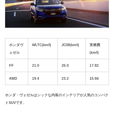
ホンダヴ
WLTC(km/l)
JC08(km/l)
実燃費
ェゼル
(km/l)
FF
21.0
26.0
17.82
4WD
19.4
23.2
15.66
ホンダ・ヴェゼルはシックな内装のインテリアが人気のコンパク
トSUVです。