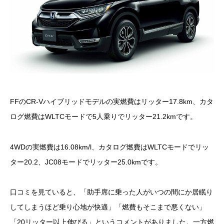
FFのCR-Vハイブリッドモデルの実燃費はリッター17.8km、カタ
ログ燃費はWLTCモードで5人乗りでリッター21.2kmです。
4WDの実燃費は16.08km/l、カタログ燃費はWLTCモードでリッ
ター20.2、JC08モードでリッター25.0kmです。
口コミを見ていると、「助手席に乗った人がいつの間にか居眠り
してしまうほど乗り心地が快適」「燃費もそこまで悪くない」
「20リッター以上伸びる」というコメントがありました。一方燃