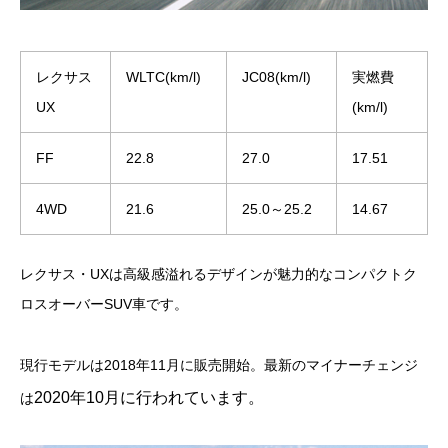
レクサス
WLTC(km/l)
JC08(km/l)
実燃費
UX
(km/l)
FF
22.8
27.0
17.51
4WD
21.6
25.0～25.2
14.67
レクサス・UXは高級感溢れるデザインが魅力的なコンパクトク
ロスオーバーSUV車です。
現行モデルは2018年11月に販売開始。最新のマイナーチェンジ
2020年10月
に行われています。
は