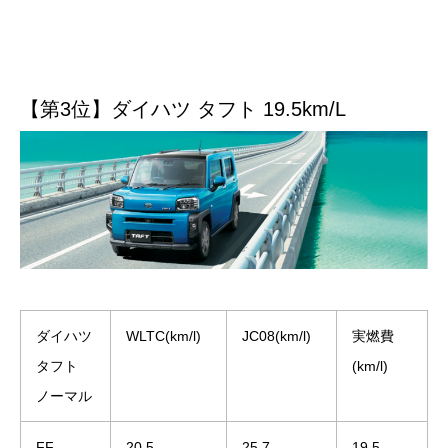
【第3位】ダイハツ タフト 19.5km/L
ダイハツ
WLTC(km/l)
JC08(km/l)
実燃費
タフト
(km/l)
ノーマル
FF
20.5
25.7
19.5