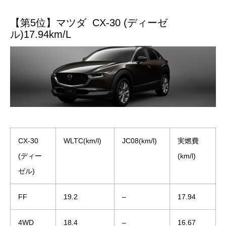
【第5位】マツダ CX-30 (ディーゼ
ル)17.94km/L
CX-30
WLTC(km/l)
JC08(km/l)
実燃費
(ディー
(km/l)
ゼル)
FF
19.2
–
17.94
4WD
18.4
–
16.67